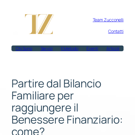
Vai
al
Team Zucconelli
contenuto
Contatti
Chi Sono
Servizi
Il Metodo
Eventi
Articoli
Partire dal Bilancio
Familiare per
raggiungere il
Benessere Finanziario:
come?