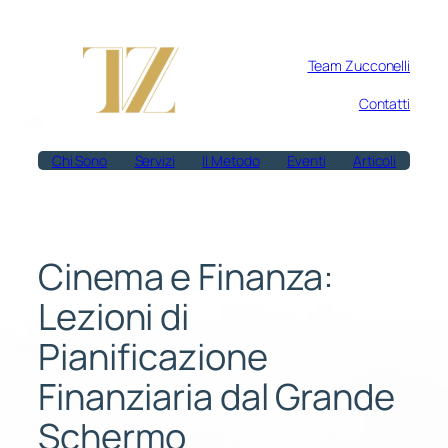
Vai
al
Team Zucconelli
contenuto
Contatti
Chi Sono
Servizi
Il Metodo
Eventi
Articoli
Cinema e Finanza:
Lezioni di
Pianificazione
Finanziaria dal Grande
Schermo